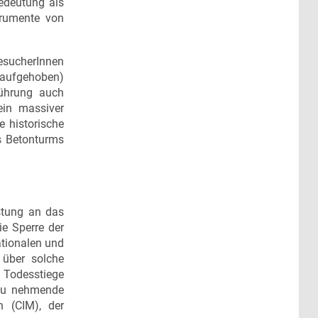
edeutung als
strumente von
esucherInnen
r aufgehoben)
führung auch
ein massiver
e historische
s Betonturms
stung an das
e Sperre der
ationalen und
 über solche
 Todesstiege
 zu nehmende
n (CIM), der