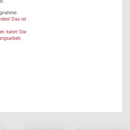
n.
ngnahme:
des! Das ist
en kann! Die
ungsarbeit.