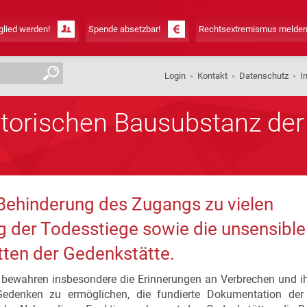
lied werden!
Spende absetzbar!
Rechtsextremismus melden
Login
Kontakt
Datenschutz
I
istorischen Bausubstanz de
Behinderung des Zugangs zu vielen
g der Todesstiege sowie die unsensible
tten der Gedenkstätte.
 bewahren insbesondere die Erinnerungen an Verbrechen und ih
Gedenken zu ermöglichen, die fundierte Dokumentation der 