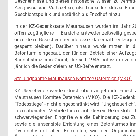
Geschehnisse und dieses historische Wissen zu vermit
Zeugnisse von Verbrechen, als Träger kollektiver Erinn
Geschichtspolitik und natürlich als Friedhof hinzu.
In der KZ-Gedenkstätte Mauthausen wurden im Jahr 20
offen zugängliche – Bereiche entweder zeitweilig gespe
oder dem BesucherInneninteresse dauerhaft entzogen
gesperrt bleiben). Darüber hinaus wurde mitten in 
Betonturm eingebaut, der für den Betrieb einer Aufzugs
Bausubstanz aus Granit, die seit 1945 nahezu unverän
jährlich die Gedenkfeiern an US-Befreier statt.
Stellungnahme Mauthausen Komitee Österreich (MKÖ)
KZ-Überlebende werden durch oben angeführte Einschr
Mauthausen Komitee Österreich (MKÖ). Die KZ-Gedenkst
"Todesstiege" - nicht eingeschränkt wird. "Ungeheuerlich"
internationalen VertreterInnen auf diesen Betonklotz
schwerwiegenden Eingriffe wie die Behinderung des Z
sowie die unsensible Errichtung eines Betonturmes in
Gespräche mit allen Beteiligten, wie den Organisat