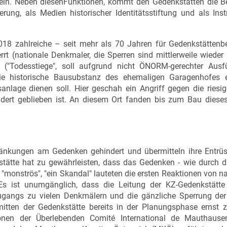
teln. Neben diesenFunktionen, kommt den Gedenkstätten die B
erung, als Medien historischer Identitätsstiftung und als In
18 zahlreiche – seit mehr als 70 Jahren für Gedenkstättenb
rrt (nationale Denkmaler, die Sperren sind mittlerweile wiede
 ("Todesstiege", soll aufgrund nicht ÖNORM-gerechter Aus
die historische Bausubstanz des ehemaligen Garagenhofes 
anlage dienen soll. Hier geschah ein Angriff gegen die riesig
dert geblieben ist. An diesem Ort fanden bis zum Bau diese
änkungen am Gedenken gehindert und übermitteln ihre Entrü
ätte hat zu gewährleisten, dass das Gedenken - wie durch di
, "monströs", "ein Skandal" lauteten die ersten Reaktionen von n
. Es ist unumgänglich, dass die Leitung der KZ-Gedenkstätte
ugangs zu vielen Denkmälern und die gänzliche Sperrung der
mitten der Gedenkstätte bereits in der Planungsphase ernst
ionen der Überlebenden Comité International de Mauthause