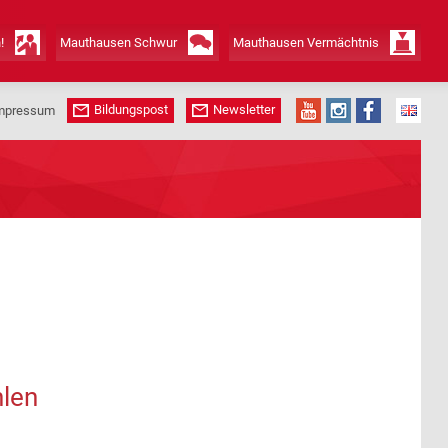
!
Mauthausen Schwur
Mauthausen Vermächtnis
Bildungspost
Newsletter
mpressum
hlen