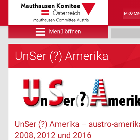
MKÖ Mitg
Menü öffnen
Suche
UnSer (?) Amerika
UnSer (?) Amerika – austro-amerik
2008, 2012 und 2016