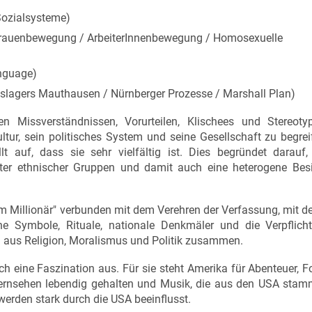
Sozialsysteme)
Frauenbewegung / ArbeiterInnenbewegung / Homosexuelle
anguage)
nslagers Mauthausen / Nürnberger Prozesse / Marshall Plan)
 Missverständnissen, Vorurteilen, Klischees und Stereotyp
ur, sein politisches System und seine Gesellschaft zu begrei
llt auf, dass sie sehr vielfältig ist. Dies begründet darauf
ster ethnischer Gruppen und damit auch eine heterogene Bes
m Millionär" verbunden mit dem Verehren der Verfassung, mit 
e Symbole, Rituale, nationale Denkmäler und die Verpflich
 aus Religion, Moralismus und Politik zusammen.
 eine Faszination aus. Für sie steht Amerika für Abenteuer, Fo
ernsehen lebendig gehalten und Musik, die aus den USA stammt
werden stark durch die USA beeinflusst.