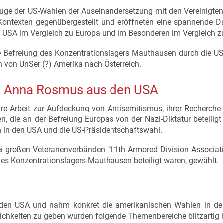
uge der US-Wahlen der Auseinandersetzung mit den Vereinigten
Kontexten gegenübergestellt und eröffneten eine spannende Da
 USA im Vergleich zu Europa und im Besonderen im Vergleich zu
e Befreiung des Konzentrationslagers Mauthausen durch die US
 von UnSer (?) Amerika nach Österreich.
it Anna Rosmus aus den USA
e Arbeit zur Aufdeckung von Antisemitismus, ihrer Recherche 
n, die an der Befreiung Europas von der Nazi-Diktatur beteilig
 in den USA und die US-Präsidentschaftswahl.
i großen Veteranenverbänden "11th Armored Division Associati
g des Konzentrationslagers Mauthausen beteiligt waren, gewählt.
h den USA und nahm konkret die amerikanischen Wahlen in d
ichkeiten zu geben wurden folgende Themenbereiche blitzartig b