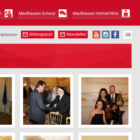
!
Mauthausen Schwur
Mauthausen Vermächtnis
Bildungspost
Newsletter
mpressum