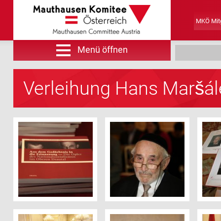
MKÖ Mitg
Menü öffnen
Suche
Verleihung Hans Maršál