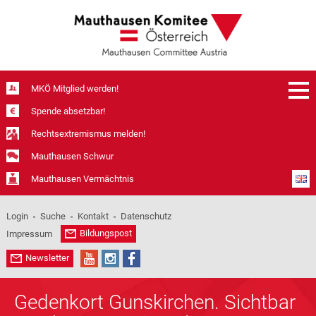
MKÖ Mitglied werden!
Spende absetzbar!
Rechtsextremismus melden!
Mauthausen Schwur
Mauthausen Vermächtnis
Login
Suche
Kontakt
Datenschutz
Bildungspost
Impressum
Newsletter
Gedenkort Gunskirchen. Sichtbar