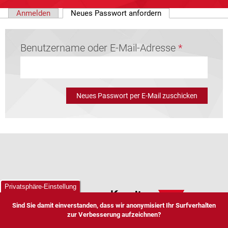
(aktiver Reiter)
Anmelden
Neues Passwort anfordern
Primäre Reiter
Benutzername oder E-Mail-Adresse
*
Privatsphäre-Einstellung
Sind Sie damit einverstanden, dass wir anonymisiert Ihr Surfverhalten
zur Verbesserung aufzeichnen?