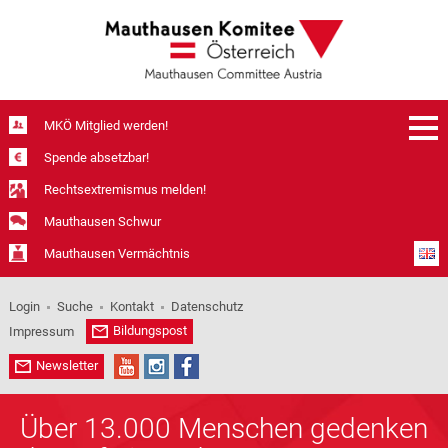
MKÖ Mitglied werden!
Spende absetzbar!
Rechtsextremismus melden!
Mauthausen Schwur
Mauthausen Vermächtnis
Login
Suche
Kontakt
Datenschutz
Bildungspost
Impressum
Newsletter
Über 13.000 Menschen gedenken