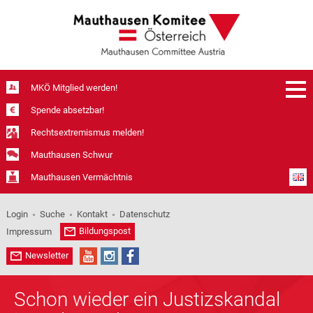
MKÖ Mitglied werden!
Spende absetzbar!
Rechtsextremismus melden!
Mauthausen Schwur
Mauthausen Vermächtnis
Login
Suche
Kontakt
Datenschutz
Bildungspost
Impressum
Newsletter
Schon wieder ein Justizskandal