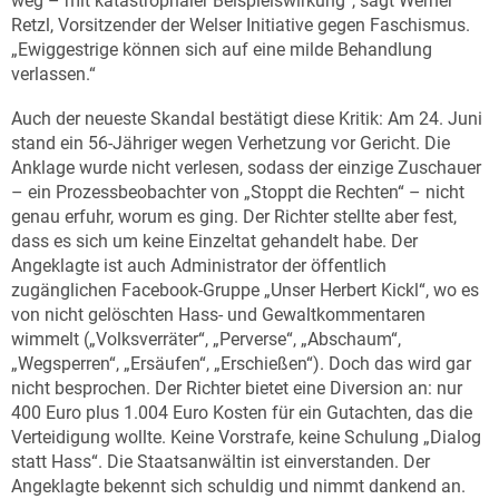
weg – mit katastrophaler Beispielswirkung“, sagt Werner
Retzl, Vorsitzender der Welser Initiative gegen Faschismus.
„Ewiggestrige können sich auf eine milde Behandlung
verlassen.“
Auch der neueste Skandal bestätigt diese Kritik: Am 24. Juni
stand ein 56-Jähriger wegen Verhetzung vor Gericht. Die
Anklage wurde nicht verlesen, sodass der einzige Zuschauer
– ein Prozessbeobachter von „Stoppt die Rechten“ – nicht
genau erfuhr, worum es ging. Der Richter stellte aber fest,
dass es sich um keine Einzeltat gehandelt habe. Der
Angeklagte ist auch Administrator der öffentlich
zugänglichen Facebook-Gruppe „Unser Herbert Kickl“, wo es
von nicht gelöschten Hass- und Gewaltkommentaren
wimmelt („Volksverräter“, „Perverse“, „Abschaum“,
„Wegsperren“, „Ersäufen“, „Erschießen“). Doch das wird gar
nicht besprochen. Der Richter bietet eine Diversion an: nur
400 Euro plus 1.004 Euro Kosten für ein Gutachten, das die
Verteidigung wollte. Keine Vorstrafe, keine Schulung „Dialog
statt Hass“. Die Staatsanwältin ist einverstanden. Der
Angeklagte bekennt sich schuldig und nimmt dankend an.