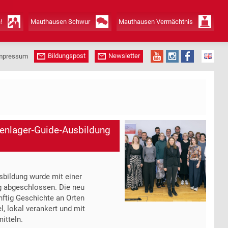
!
Mauthausen Schwur
Mauthausen Vermächtnis
Bildungspost
Newsletter
mpressum
enlager‑Guide‑Ausbildung
bildung wurde mit einer
ng abgeschlossen. Die neu
nftig Geschichte an Orten
, lokal verankert und mit
itteln.