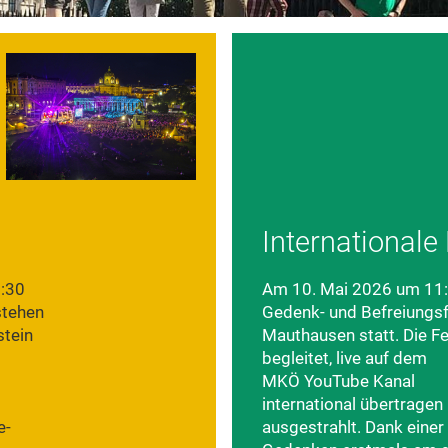
Internationale
9:30
Am 10. Mai 2026 um 11:00
stehen
Gedenk- und Befreiungsf
stein
Mauthausen statt. Die F
begleitet, live auf dem
MKÖ YouTube Kanal
international übertragen 
e-
ausgestrahlt. Dank eine