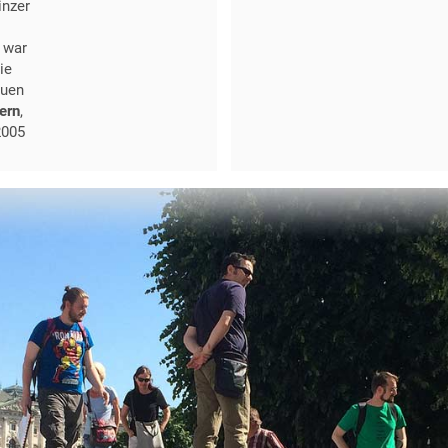
inzer
 war
ie
euen
ern
,
2005