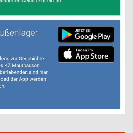
esamten Gelände direkt am
ußenlager-
ideos zur Geschichte
des KZ Mauthausen
berlebenden sind hier
load der App werden
ch.