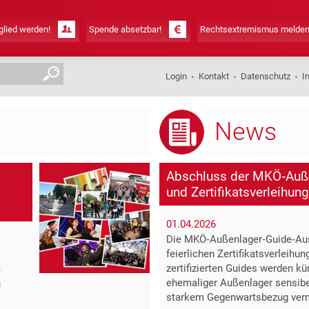
lied werden!
Spende absetzbar!
Rechtsextremismus melden
Login
Kontakt
Datenschutz
I
News
Abschluss der MKÖ‑Auß
und Zertifikatsverleihung
01.04.2026
Die MKÖ‑Außenlager‑Guide‑Aus
feierlichen Zertifikatsverleihu
zertifizierten Guides werden kü
e
ehemaliger Außenlager sensibel
u
starkem Gegenwartsbezug verm