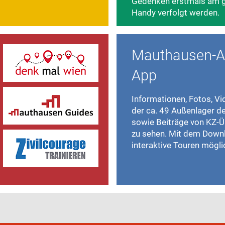
Gedenken erstmals am g
Handy verfolgt werden.
Mauthausen-A
App
Informationen, Fotos, V
der ca. 49 Außenlager 
sowie Beiträge von KZ-Ü
zu sehen. Mit dem Down
interaktive Touren mögli